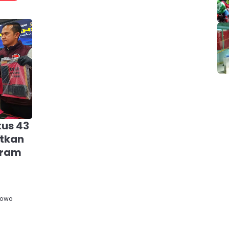
kus 43
tkan
aram
bowo