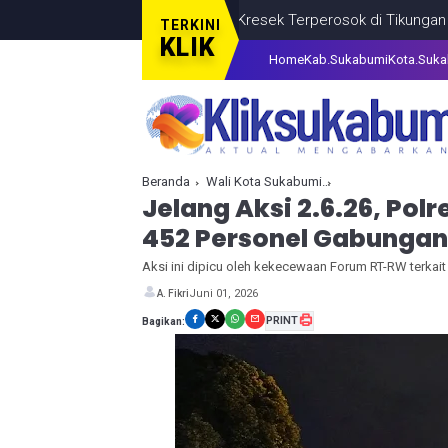
g, Truk Muatan Kantong Kresek Terperosok di Tikungan Bantarsela
TERKINI
KLIK
Home
Kab.Sukabumi
Kota.Suk
Beranda
Wali Kota Sukabumi
Jelang Aksi 2.6.2
Jelang Aksi 2.6.26, Po
452 Personel Gabungan
Aksi ini dipicu oleh kekecewaan Forum RT-RW terkait r
Juni 01, 2026
A. Fikri
PRINT
Bagikan: