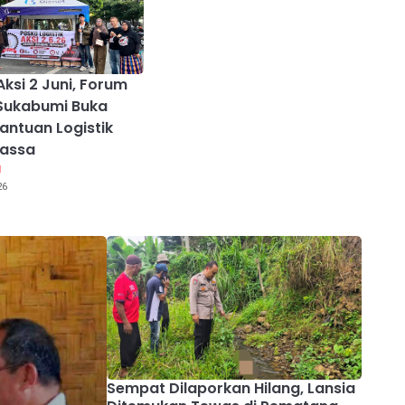
Aksi 2 Juni, Forum
Sukabumi Buka
antuan Logistik
Massa
I
26
Sempat Dilaporkan Hilang, Lansia