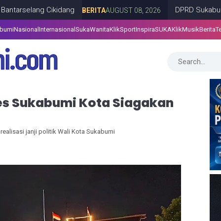
ng Cikidang
DPRD Sukabumi Sahkan P
BERITA
AUGUST 08, 2026
abumi
Nasional
Internasional
SukaWanita
KlikSport
InspiraSUKA
KlikMusik
Berita
T
6, Polres Sukabumi Kota Siagakan 452 Personel Gabungan
lres Sukabumi Kota Siagakan
ealisasi janji politik Wali Kota Sukabumi