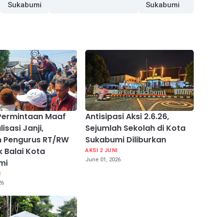
Sukabumi
Sukabumi
Permintaan Maaf
Antisipasi Aksi 2.6.26,
isasi Janji,
Sejumlah Sekolah di Kota
n Pengurus RT/RW
Sukabumi Diliburkan
 Balai Kota
AKSI 2 JUNI
June 01, 2026
mi
I
26