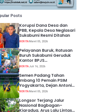
pular Posts
Korupsi Dana Desa dan
PBB, Kepala Desa Neglasari
Sukabumi Resmi Ditahan
BERITA
Maret 05, 2026
Pelayanan Buruk, Ratusan
Buruh Sukabumi Geruduk
Kantor BPJS
Ketenagakerjaan
BERITA
Juli 16, 2026
Semen Padang Tahan
Imbang 10 Pemain PSIM
Yogyakarta, Dejan Antonic
Resmi Dipecat!
BERITA
Maret 05, 2026
Longsor Terjang Jalur
Nasional Bagbagan–
Kiaradua, Arus Lalu Lintas