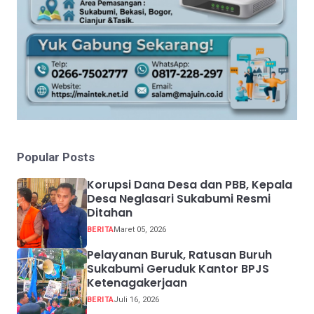
Popular Posts
Korupsi Dana Desa dan PBB, Kepala
Desa Neglasari Sukabumi Resmi
Ditahan
BERITA
Maret 05, 2026
Pelayanan Buruk, Ratusan Buruh
Sukabumi Geruduk Kantor BPJS
Ketenagakerjaan
BERITA
Juli 16, 2026