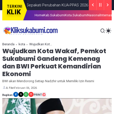
s dan Sepakati Perubahan KUA-PPAS 2026
BERITA
AUGUST 08, 202
TERKINI
KLIK
Home
Kab.Sukabumi
Kota.Sukabumi
Nasional
Internasi
Beranda
kota
Wujudkan Kota Wakaf, Pemkot Sukabumi Gandeng Kemenag dan BWI Perkuat Kemandirian Ekonomi
Wujudkan Kota Wakaf, Pemkot
Sukabumi Gandeng Kemenag
dan BWI Perkuat Kemandirian
Ekonomi
BWI akan Mendorong Setiap Nadzhir untuk Memiliki Izin Resmi
Februari 06, 2026
A. Fikri
PRINT
Bagikan: