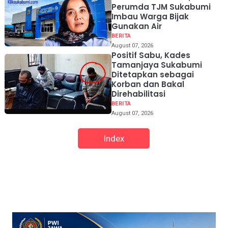
Perumda TJM Sukabumi
Imbau Warga Bijak
Gunakan Air
BERITA
August 07, 2026
Positif Sabu, Kades
Tamanjaya Sukabumi
Ditetapkan sebagai
Korban dan Bakal
Direhabilitasi
BERITA
August 07, 2026
Index