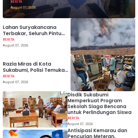
BERITA
August 07, 2026
Lahan Suryakancana
Terbakar, Seluruh Pintu
Pendakian Gunung Gede
BERITA
Pangrango Ditutup
August 07, 2026
Razia Miras di Kota
Sukabumi, Polisi Temukan
159 Botol dari Kios Jamu
BERITA
hingga Gudang
August 07, 2026
Disdik Sukabumi
Memperkuat Program
Sekolah Siaga Bencana
untuk Perlindungan Siswa
BERITA
August 07, 2026
Antisipasi Kemarau dan
Pencurian Meteran,