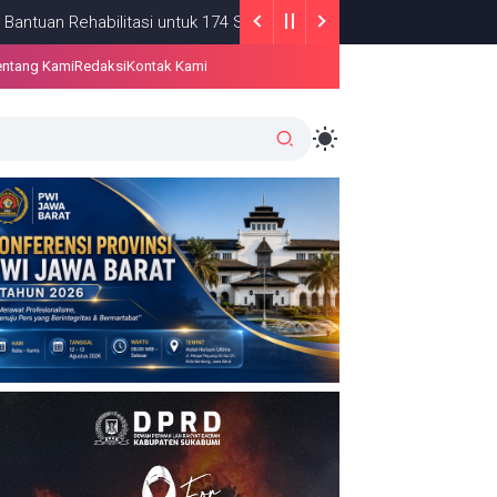
abilitasi untuk 174 SD dan SMP di Kabupaten Sukabumi
BERITA
entang Kami
Redaksi
Kontak Kami