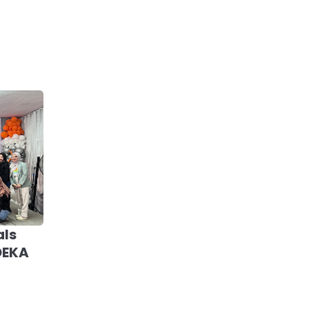
als
DEKA