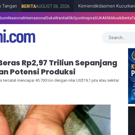
Kemendikdasmen Kucurkan Bantuan Reh
BERITA
AUGUST 06, 2026
abumi
Nasional
Internasional
SukaWanita
KlikSport
InspiraSUKA
KlikMusik
Berita
T
Beras Rp2,97 Triliun Sepanjang
an Potensi Produksi
tercatat mencapai 40.700 ton dengan nilai US$19,1 juta atau sekitar