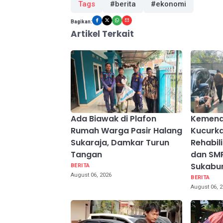
Tags
#berita
#ekonomi
Bagikan:
Artikel Terkait
Ada Biawak di Plafon
Kemend
Rumah Warga Pasir Halang
Kucurk
Sukaraja, Damkar Turun
Rehabili
Tangan
dan SMP
Sukabu
BERITA
August 06, 2026
BERITA
August 06, 