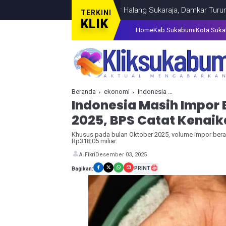
Plafon Rumah Warga Pasir Halang Sukaraja, Damkar Turun Tangan
TERKINI
KLIK
Home
Kab.Sukabumi
Kota.Suk
Beranda
ekonomi
Indonesia Masih Impor Beras Rp2,97 Triliun Sepanjang 2025, BPS Catat Kenaikan Potensi Produksi
Indonesia Masih Impor 
2025, BPS Catat Kenaik
Khusus pada bulan Oktober 2025, volume impor beras 
Rp318,05 miliar.
Desember 03, 2025
A. Fikri
PRINT
Bagikan: