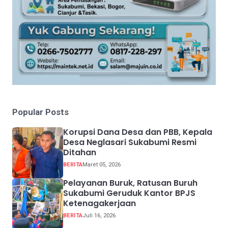
Popular Posts
Korupsi Dana Desa dan PBB, Kepala
Desa Neglasari Sukabumi Resmi
Ditahan
BERITA
Maret 05, 2026
Pelayanan Buruk, Ratusan Buruh
Sukabumi Geruduk Kantor BPJS
Ketenagakerjaan
BERITA
Juli 16, 2026