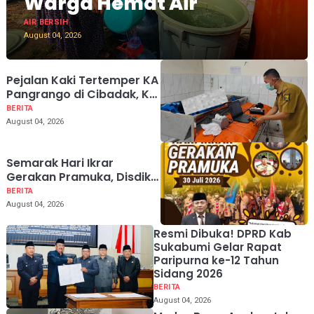
Warga Hemat Air
AIR BERSIH
August 04, 2026
Pejalan Kaki Tertemper KA
Pangrango di Cibadak, KAI
Ingatkan Bahaya Jalur Rel
BERITA
August 04, 2026
Semarak Hari Ikrar
Gerakan Pramuka, Disdik
Sukabumi Tekankan
BERITA
Pembentukan Karakter
August 04, 2026
Generasi Muda
Resmi Dibuka! DPRD Kab
Sukabumi Gelar Rapat
Paripurna ke-12 Tahun
Sidang 2026
BERITA
August 04, 2026