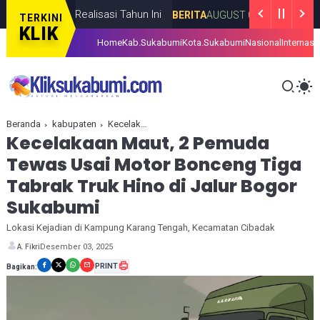
adita Realisasi Tahun Ini
Lahan Surya
BERITA
AUGUST 07, 2026
TERKINI
KLIK
Home
Kab.Sukabumi
Kota.Sukabumi
Nasional
Internasi
Beranda
kabupaten
Kecelakaan Maut, 2 Pemuda Tewas Usai Motor Bonceng Tiga Tabrak Truk Hino di Jalur Bogor Sukabumi
Kecelakaan Maut, 2 Pemuda
Tewas Usai Motor Bonceng Tiga
Tabrak Truk Hino di Jalur Bogor
Sukabumi
Lokasi Kejadian di Kampung Karang Tengah, Kecamatan Cibadak
Desember 03, 2025
A. Fikri
PRINT
Bagikan: