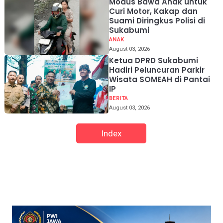
Modus Bawa Anak untuk
Curi Motor, Kakap dan
Suami Diringkus Polisi di
Sukabumi
ANAK
August 03, 2026
Ketua DPRD Sukabumi
Hadiri Peluncuran Parkir
Wisata SOMEAH di Pantai
IP
BERITA
August 03, 2026
Index