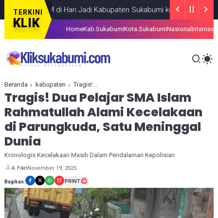
an UMKM di Hari Jadi Kabupaten Sukabumi ke-156
BERITA
AUGUST 0
TERKINI
KLIK
Home
Kab.Sukabumi
Kota.Sukabumi
Nasional
Internasi
Beranda
kabupaten
Tragis! Dua Pelajar SMA Islam Rahmatullah Alami Kecelakaan di Parungkuda, Satu Meninggal Dunia
Tragis! Dua Pelajar SMA Islam
Rahmatullah Alami Kecelakaan
di Parungkuda, Satu Meninggal
Dunia
Kronologis Kecelakaan Masih Dalam Pendalaman Kepolisian
November 19, 2025
A. Fikri
PRINT
Bagikan: