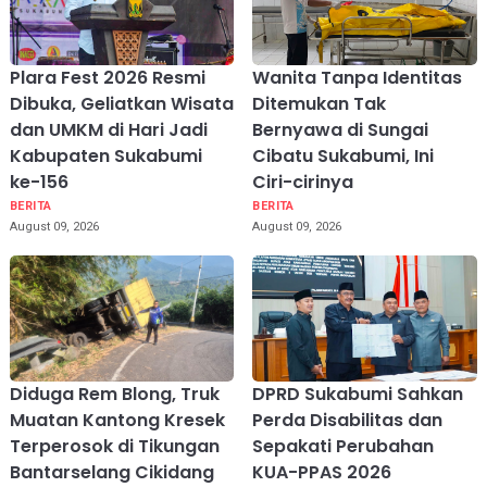
Plara Fest 2026 Resmi
Wanita Tanpa Identitas
Dibuka, Geliatkan Wisata
Ditemukan Tak
dan UMKM di Hari Jadi
Bernyawa di Sungai
Kabupaten Sukabumi
Cibatu Sukabumi, Ini
ke-156
Ciri-cirinya
BERITA
BERITA
August 09, 2026
August 09, 2026
Diduga Rem Blong, Truk
DPRD Sukabumi Sahkan
Muatan Kantong Kresek
Perda Disabilitas dan
Terperosok di Tikungan
Sepakati Perubahan
Bantarselang Cikidang
KUA-PPAS 2026