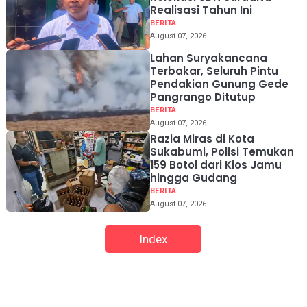
Realisasi Tahun Ini
BERITA
August 07, 2026
Lahan Suryakancana
Terbakar, Seluruh Pintu
Pendakian Gunung Gede
Pangrango Ditutup
BERITA
August 07, 2026
Razia Miras di Kota
Sukabumi, Polisi Temukan
159 Botol dari Kios Jamu
hingga Gudang
BERITA
August 07, 2026
Index