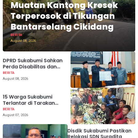
Muatan Kantong Kresek
Terperosok di Tikungan
Bantarselang Cikidang
BERITA
August 08, 2026
DPRD Sukabumi Sahkan
Perda Disabilitas dan
Sepakati Perubahan KUA-
BERITA
PPAS 2026
August 08, 2026
15 Warga Sukabumi
Terlantar di Tarakan
Akibat Diduga Tertipu
BERITA
Janji Palsu Lowongan
August 07, 2026
Kerja
Disdik Sukabumi Pastikan
Relokasi SDN Suradita