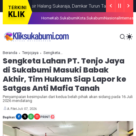
ga Pasir Halang Sukaraja, Damkar Turun Tangan
BERITA
AUGUST 06
TERKINI
KLIK
Home
Kab.Sukabumi
Kota.Sukabumi
Nasional
Internasi
Beranda
Tenjojaya
Sengketa Lahan PT. Tenjo Jaya di Sukabumi Masuki Babak Akhir, Tim Hukum Siap Lapor ke Satgas Anti Mafia Tanah
Sengketa Lahan PT. Tenjo Jaya
di Sukabumi Masuki Babak
Akhir, Tim Hukum Siap Lapor ke
Satgas Anti Mafia Tanah
Penyampaian kesimpulan dari kedua belah pihak akan sidang pada 16 Juli
2026 mendatang
Juli 07, 2026
A. Fikri
PRINT
Bagikan: