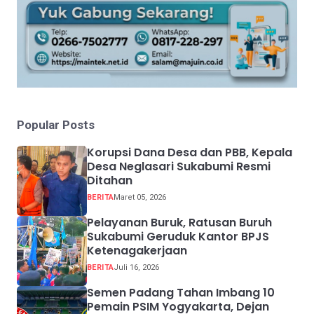
Popular Posts
Korupsi Dana Desa dan PBB, Kepala
Desa Neglasari Sukabumi Resmi
Ditahan
BERITA
Maret 05, 2026
Pelayanan Buruk, Ratusan Buruh
Sukabumi Geruduk Kantor BPJS
Ketenagakerjaan
BERITA
Juli 16, 2026
Semen Padang Tahan Imbang 10
Pemain PSIM Yogyakarta, Dejan