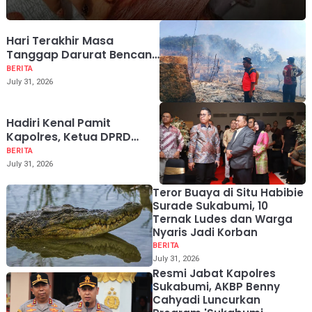
Hari Terakhir Masa
Tanggap Darurat Bencana
Ciptamulya Sukabumi, 12
BERITA
KK Masih di Pengungsian
July 31, 2026
Hadiri Kenal Pamit
Kapolres, Ketua DPRD
Sukabumi Budi Azhar Titip
BERITA
Pesan Sinergitas
July 31, 2026
Keamanan
Teror Buaya di Situ Habibie
Surade Sukabumi, 10
Ternak Ludes dan Warga
Nyaris Jadi Korban
BERITA
July 31, 2026
Resmi Jabat Kapolres
Sukabumi, AKBP Benny
Cahyadi Luncurkan