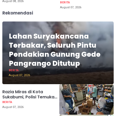
August 08, 2026
BERITA
August 07, 2026
Rekomendasi
Lahan Suryakancana
Terbakar, Seluruh Pintu
Pendakian Gunung Gede
Pangrango Ditutup
BERITA
August 07, 2026
Razia Miras di Kota
Sukabumi, Polisi Temukan
159 Botol dari Kios Jamu
BERITA
hingga Gudang
August 07, 2026