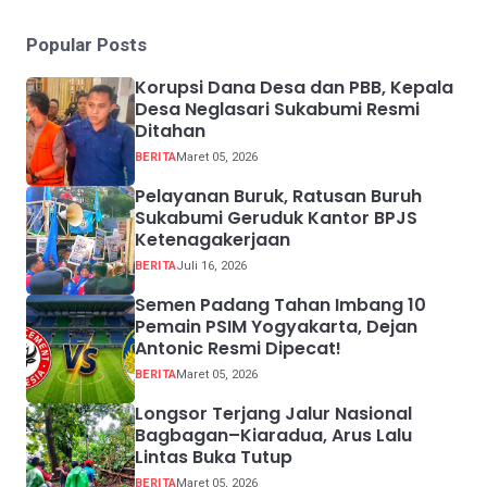
Popular Posts
Korupsi Dana Desa dan PBB, Kepala
Desa Neglasari Sukabumi Resmi
Ditahan
BERITA
Maret 05, 2026
Pelayanan Buruk, Ratusan Buruh
Sukabumi Geruduk Kantor BPJS
Ketenagakerjaan
BERITA
Juli 16, 2026
Semen Padang Tahan Imbang 10
Pemain PSIM Yogyakarta, Dejan
Antonic Resmi Dipecat!
BERITA
Maret 05, 2026
Longsor Terjang Jalur Nasional
Bagbagan–Kiaradua, Arus Lalu
Lintas Buka Tutup
BERITA
Maret 05, 2026