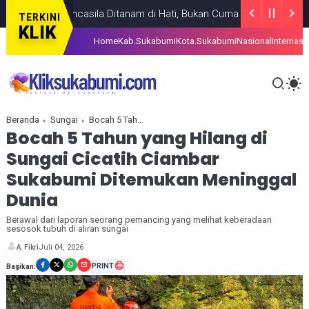
aoji: Pancasila Ditanam di Hati, Bukan Cuma di Mulut
BERITA
AUGUST
TERKINI
KLIK
Home
Kab.Sukabumi
Kota.Sukabumi
Nasional
Internasi
Beranda
Sungai
Bocah 5 Tahun yang Hilang di Sungai Cicatih Ciambar Sukabumi Ditemukan Meninggal Dunia
Bocah 5 Tahun yang Hilang di
Sungai Cicatih Ciambar
Sukabumi Ditemukan Meninggal
Dunia
Berawal dari laporan seorang pemancing yang melihat keberadaan
sesosok tubuh di aliran sungai
Juli 04, 2026
A. Fikri
PRINT
Bagikan: