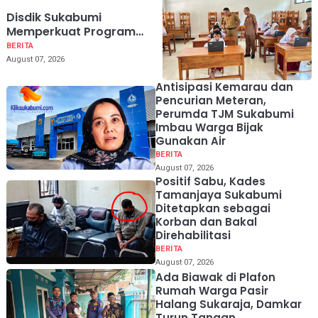
Disdik Sukabumi
Memperkuat Program
Sekolah Siaga Bencana
BERITA
untuk Perlindungan Siswa
August 07, 2026
Antisipasi Kemarau dan
Pencurian Meteran,
Perumda TJM Sukabumi
Imbau Warga Bijak
Gunakan Air
BERITA
August 07, 2026
Positif Sabu, Kades
Tamanjaya Sukabumi
Ditetapkan sebagai
Korban dan Bakal
Direhabilitasi
BERITA
August 07, 2026
Ada Biawak di Plafon
Rumah Warga Pasir
Halang Sukaraja, Damkar
Turun Tangan