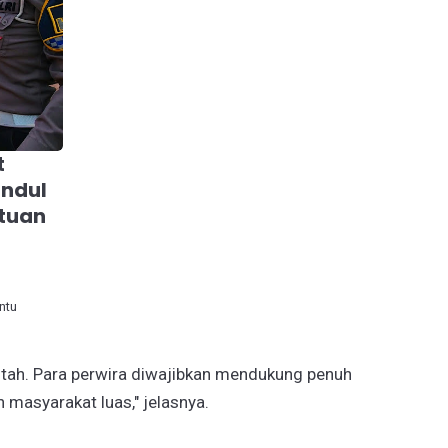
t
undul
tuan
ntu
intah. Para perwira diwajibkan mendukung penuh
 masyarakat luas," jelasnya.