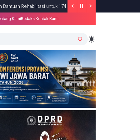
habilitasi untuk 174 SD dan SMP di Kabupaten Sukabumi
BERIT
entang Kami
Redaksi
Kontak Kami