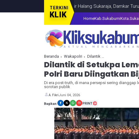
Plafon Rumah Warga Pasir Halang Sukaraja, Damkar Turun Tangan
TERKINI
KLIK
Home
Kab.Sukabumi
Kota.Suk
Beranda
Wakapolri
Dilantik di Setukpa Lemdiklat Sukabumi, 1.848 Perwira Polri Baru Diingatkan Bijak Bermedia Sosial
Dilantik di Setukpa Lem
Polri Baru Diingatkan B
Di era post-truth, di mana persepsi sering dianggap l
sorotan publik
Juni 04, 2026
A. Fikri
PRINT
Bagikan: