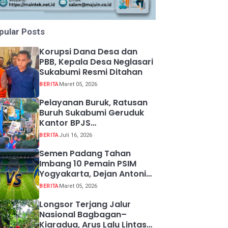
pular Posts
Korupsi Dana Desa dan
PBB, Kepala Desa Neglasari
Sukabumi Resmi Ditahan
BERITA
Maret 05, 2026
Pelayanan Buruk, Ratusan
Buruh Sukabumi Geruduk
Kantor BPJS
Ketenagakerjaan
BERITA
Juli 16, 2026
Semen Padang Tahan
Imbang 10 Pemain PSIM
Yogyakarta, Dejan Antonic
Resmi Dipecat!
BERITA
Maret 05, 2026
Longsor Terjang Jalur
Nasional Bagbagan–
Kiaradua, Arus Lalu Lintas