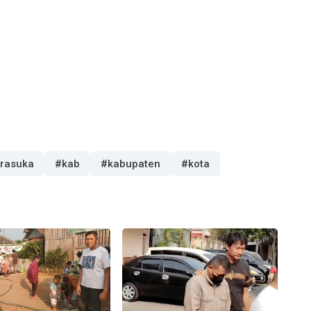
irasuka
#kab
#kabupaten
#kota