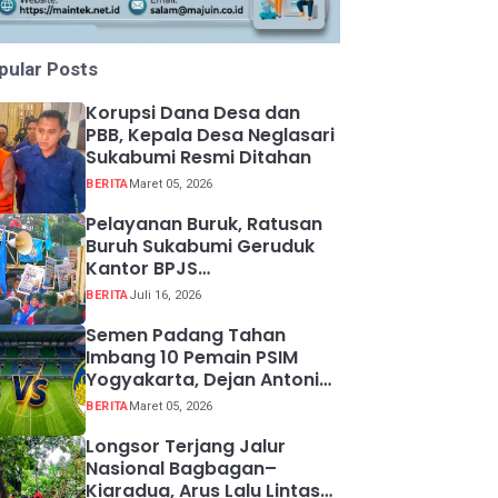
pular Posts
Korupsi Dana Desa dan
PBB, Kepala Desa Neglasari
Sukabumi Resmi Ditahan
BERITA
Maret 05, 2026
Pelayanan Buruk, Ratusan
Buruh Sukabumi Geruduk
Kantor BPJS
Ketenagakerjaan
BERITA
Juli 16, 2026
Semen Padang Tahan
Imbang 10 Pemain PSIM
Yogyakarta, Dejan Antonic
Resmi Dipecat!
BERITA
Maret 05, 2026
Longsor Terjang Jalur
Nasional Bagbagan–
Kiaradua, Arus Lalu Lintas