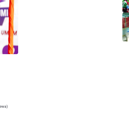
mewa)