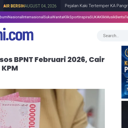
Pejalan Kaki Tertemper KA Pangrango di Ciba
H
AUGUST 04, 2026
abumi
Nasional
Internasional
SukaWanita
KlikSport
InspiraSUKA
KlikMusik
Berita
T
os BPNT Februari 2026, Cair
g KPM