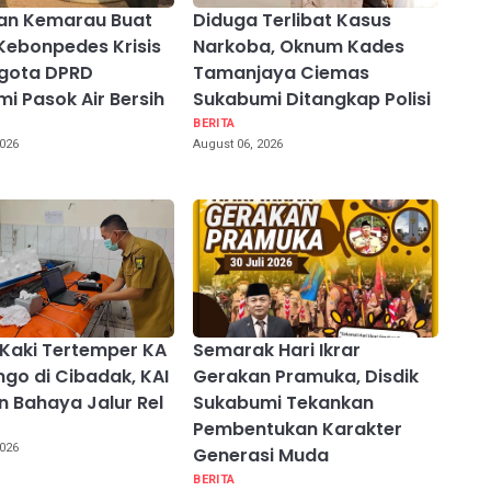
lan Kemarau Buat
Diduga Terlibat Kasus
ebonpedes Krisis
Narkoba, Oknum Kades
ggota DPRD
Tamanjaya Ciemas
i Pasok Air Bersih
Sukabumi Ditangkap Polisi
BERITA
2026
August 06, 2026
 Kaki Tertemper KA
Semarak Hari Ikrar
go di Cibadak, KAI
Gerakan Pramuka, Disdik
n Bahaya Jalur Rel
Sukabumi Tekankan
Pembentukan Karakter
2026
Generasi Muda
BERITA