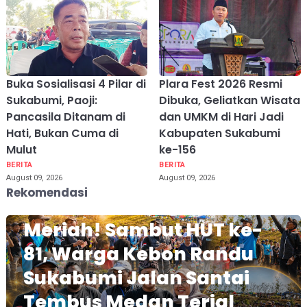
Buka Sosialisasi 4 Pilar di
Plara Fest 2026 Resmi
Sukabumi, Paoji:
Dibuka, Geliatkan Wisata
Pancasila Ditanam di
dan UMKM di Hari Jadi
Hati, Bukan Cuma di
Kabupaten Sukabumi
Mulut
ke-156
BERITA
BERITA
August 09, 2026
August 09, 2026
Rekomendasi
Meriah! Sambut HUT ke-
81, Warga Kebon Randu
Sukabumi Jalan Santai
Tembus Medan Terjal