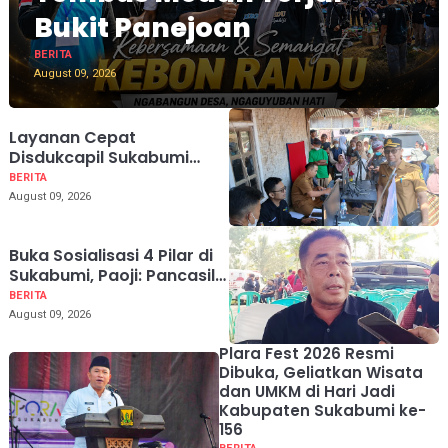
Bukit Panejoan
BERITA
August 09, 2026
Layanan Cepat
Disdukcapil Sukabumi
Cetak Ulang Dokumen
BERITA
Korban Kebakaran
August 09, 2026
Kampung Adat
Ciptamulya
Buka Sosialisasi 4 Pilar di
Sukabumi, Paoji: Pancasila
Ditanam di Hati, Bukan
BERITA
Cuma di Mulut
August 09, 2026
Plara Fest 2026 Resmi
Dibuka, Geliatkan Wisata
dan UMKM di Hari Jadi
Kabupaten Sukabumi ke-
156