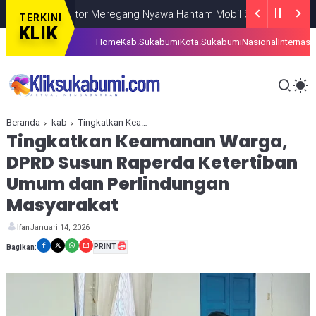
i, Pemotor Meregang Nyawa Hantam Mobil Sampah di TPA Ciment
TERKINI
KLIK
Home
Kab.Sukabumi
Kota.Sukabumi
Nasional
Internasi
Beranda
kab
Tingkatkan Keamanan Warga, DPRD Susun Raperda Ketertiban Umum dan Perlindungan Masyarakat
Tingkatkan Keamanan Warga,
DPRD Susun Raperda Ketertiban
Umum dan Perlindungan
Masyarakat
Januari 14, 2026
Ifan
PRINT
Bagikan: