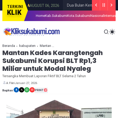
Dua Bulan Kemarau Buat Warga Kebonp
BERITA
AUGUST 06, 2026
TERKINI
KLIK
Home
Kab.Sukabumi
Kota.Sukabumi
Nasional
Internasi
Beranda
kabupaten
Mantan Kades Karangtengah Sukabumi Korupsi BLT Rp1,3 Miliar untuk Modal Nyaleg
Mantan Kades Karangtengah
Sukabumi Korupsi BLT Rp1,3
Miliar untuk Modal Nyaleg
Tersangka Membuat Laporan Fiktif BLT Selama 2 Tahun
Januari 27, 2026
A. Fikri
PRINT
Bagikan: