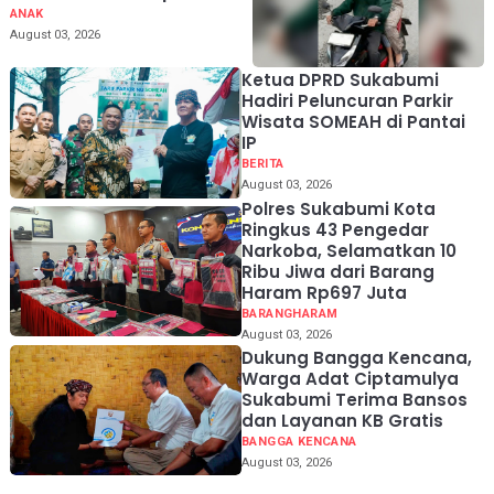
Suami Diringkus Polisi di
ANAK
Sukabumi
August 03, 2026
Ketua DPRD Sukabumi
Hadiri Peluncuran Parkir
Wisata SOMEAH di Pantai
IP
BERITA
August 03, 2026
Polres Sukabumi Kota
Ringkus 43 Pengedar
Narkoba, Selamatkan 10
Ribu Jiwa dari Barang
Haram Rp697 Juta
BARANGHARAM
August 03, 2026
Dukung Bangga Kencana,
Warga Adat Ciptamulya
Sukabumi Terima Bansos
dan Layanan KB Gratis
BANGGA KENCANA
August 03, 2026