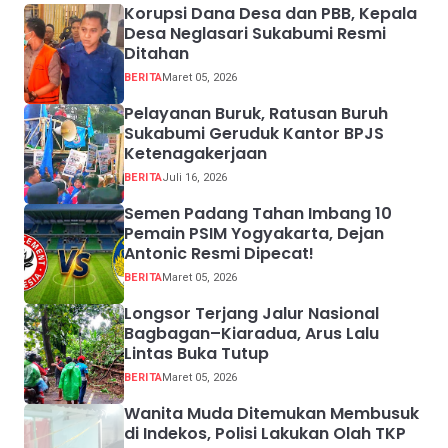
Korupsi Dana Desa dan PBB, Kepala
Desa Neglasari Sukabumi Resmi
Ditahan
BERITA
Maret 05, 2026
Pelayanan Buruk, Ratusan Buruh
Sukabumi Geruduk Kantor BPJS
Ketenagakerjaan
BERITA
Juli 16, 2026
Semen Padang Tahan Imbang 10
Pemain PSIM Yogyakarta, Dejan
Antonic Resmi Dipecat!
BERITA
Maret 05, 2026
Longsor Terjang Jalur Nasional
Bagbagan–Kiaradua, Arus Lalu
Lintas Buka Tutup
BERITA
Maret 05, 2026
Wanita Muda Ditemukan Membusuk
di Indekos, Polisi Lakukan Olah TKP