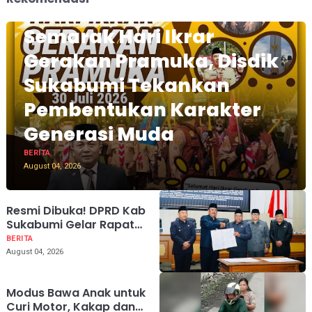
Semarak Hari Ikrar
Gerakan Pramuka, Disdik
Sukabumi Tekankan
Pembentukan Karakter
Generasi Muda
BERITA
August 04, 2026
Resmi Dibuka! DPRD Kab
Sukabumi Gelar Rapat
Paripurna ke-12 Tahun
BERITA
Sidang 2026
August 04, 2026
Modus Bawa Anak untuk
Curi Motor, Kakap dan