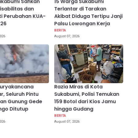
ukabumi Sahkan
15 Warga Sukabumi
isabilitas dan
Terlantar di Tarakan
i Perubahan KUA-
Akibat Diduga Tertipu Janji
026
Palsu Lowongan Kerja
BERITA
2026
August 07, 2026
Suryakancana
Razia Miras di Kota
r, Seluruh Pintu
Sukabumi, Polisi Temukan
ian Gunung Gede
159 Botol dari Kios Jamu
go Ditutup
hingga Gudang
BERITA
2026
August 07, 2026