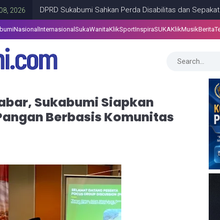
DPRD Sukabumi Sahkan Perda Disabilitas dan Sepakati Perubaha
abumi
Nasional
Internasional
SukaWanita
KlikSport
InspiraSUKA
KlikMusik
Berita
T
Jabar, Sukabumi Siapkan
Pangan Berbasis Komunitas