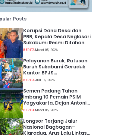
pular Posts
Korupsi Dana Desa dan
PBB, Kepala Desa Neglasari
Sukabumi Resmi Ditahan
BERITA
Maret 05, 2026
Pelayanan Buruk, Ratusan
Buruh Sukabumi Geruduk
Kantor BPJS
Ketenagakerjaan
BERITA
Juli 16, 2026
Semen Padang Tahan
Imbang 10 Pemain PSIM
Yogyakarta, Dejan Antonic
Resmi Dipecat!
BERITA
Maret 05, 2026
Longsor Terjang Jalur
Nasional Bagbagan–
Kiaradua, Arus Lalu Lintas