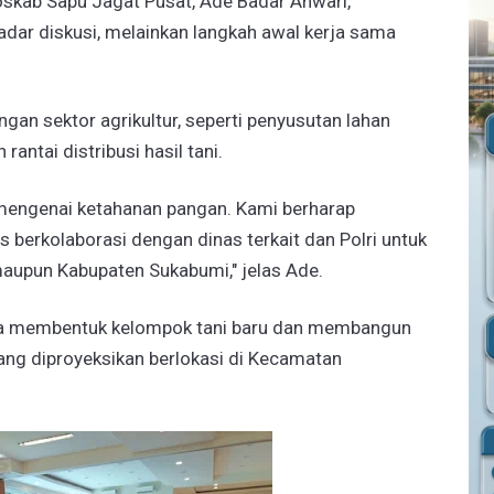
skab Sapu Jagat Pusat, Ade Badar Anwari,
adar diskusi, melainkan langkah awal kerja sama
an sektor agrikultur, seperti penyusutan lahan
rantai distribusi hasil tani.
si mengenai ketahanan pangan. Kami berharap
 berkolaborasi dengan dinas terkait dan Polri untuk
aupun Kabupaten Sukabumi," jelas Ade.
cana membentuk kelompok tani baru dan membangun
yang diproyeksikan berlokasi di Kecamatan