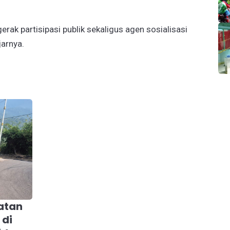
ak partisipasi publik sekaligus agen sosialisasi
jarnya.
atan
 di