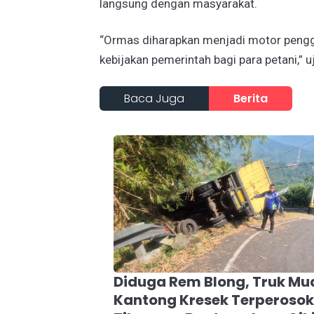
langsung dengan masyarakat.
“Ormas diharapkan menjadi motor pengger
kebijakan pemerintah bagi para petani,” u
Baca Juga
Berita
Diduga Rem Blong, Truk Mu
Kantong Kresek Terperosok