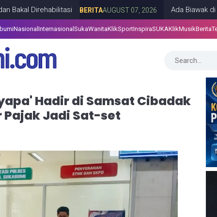
ehabilitasi
Ada Biawak di Plafon Rum
BERITA
AUGUST 07, 2026
abumi
Nasional
Internasional
SukaWanita
KlikSport
InspiraSUKA
KlikMusik
Berita
T
yapa' Hadir di Samsat Cibadak
 Pajak Jadi Sat-set