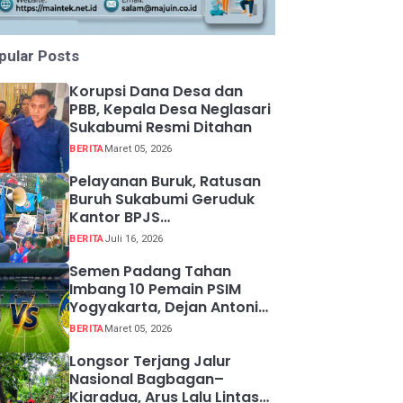
pular Posts
Korupsi Dana Desa dan
PBB, Kepala Desa Neglasari
Sukabumi Resmi Ditahan
BERITA
Maret 05, 2026
Pelayanan Buruk, Ratusan
Buruh Sukabumi Geruduk
Kantor BPJS
Ketenagakerjaan
BERITA
Juli 16, 2026
Semen Padang Tahan
Imbang 10 Pemain PSIM
Yogyakarta, Dejan Antonic
Resmi Dipecat!
BERITA
Maret 05, 2026
Longsor Terjang Jalur
Nasional Bagbagan–
Kiaradua, Arus Lalu Lintas