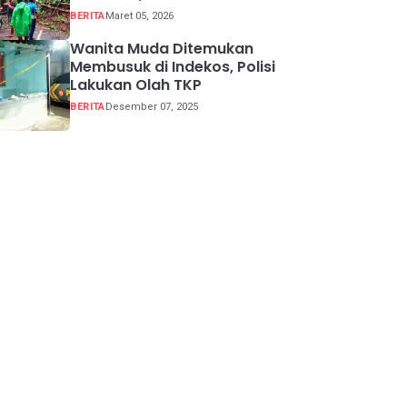
Buka Tutup
BERITA
Maret 05, 2026
Wanita Muda Ditemukan
apa
Membusuk di Indekos, Polisi
Lakukan Olah TKP
BERITA
Desember 07, 2025