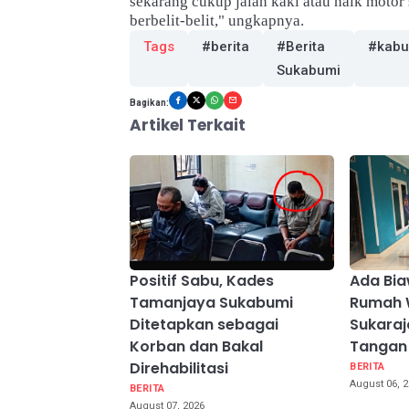
sekarang cukup jalan kaki atau naik motor 
berbelit-belit," ungkapnya.
Tags
#berita
#Berita
#kabu
Sukabumi
Bagikan:
Artikel Terkait
Positif Sabu, Kades
Ada Bia
Tamanjaya Sukabumi
Rumah 
Ditetapkan sebagai
Sukaraj
Korban dan Bakal
Tangan
Direhabilitasi
BERITA
August 06, 
BERITA
August 07, 2026