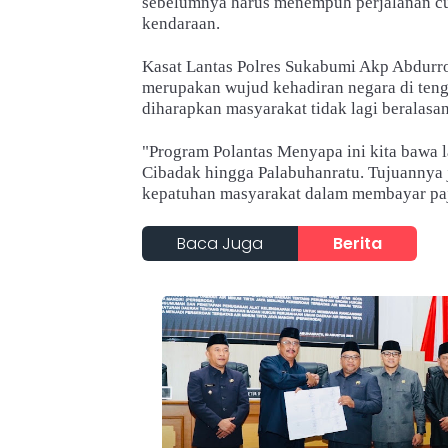
sebelumnya harus menempuh perjalanan cu
kendaraan.
Kasat Lantas Polres Sukabumi Akp Abdur
merupakan wujud kehadiran negara di ten
diharapkan masyarakat tidak lagi beralasan
"Program Polantas Menyapa ini kita bawa la
Cibadak hingga Palabuhanratu. Tujuannya
kepatuhan masyarakat dalam membayar paja
Baca Juga
Berita