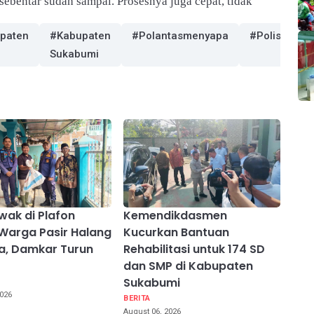
sebentar sudah sampai. Prosesnya juga cepat, tidak
paten
#Kabupaten
#Polantasmenyapa
#Polisimeny
Sukabumi
wak di Plafon
Kemendikdasmen
Warga Pasir Halang
Kucurkan Bantuan
a, Damkar Turun
Rehabilitasi untuk 174 SD
dan SMP di Kabupaten
Sukabumi
2026
BERITA
August 06, 2026