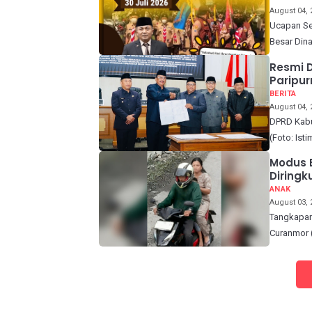
August 04, 
Ucapan Se
Besar Dina
Resmi 
Paripur
BERITA
August 04, 
DPRD Kabu
(Foto: Is
Modus 
Diringk
ANAK
August 03, 
Tangkapan
Curanmor 