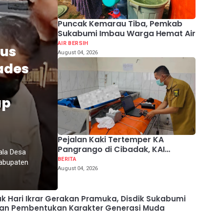
Puncak Kemarau Tiba, Pemkab
Sukabumi Imbau Warga Hemat Air
AIR BERSIH
sus
August 04, 2026
ades
ap
Pejalan Kaki Tertemper KA
Pangrango di Cibadak, KAI
la Desa
Ingatkan Bahaya Jalur Rel
BERITA
abupaten
August 04, 2026
 Hari Ikrar Gerakan Pramuka, Disdik Sukabumi
an Pembentukan Karakter Generasi Muda