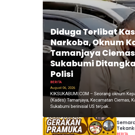
Diduga Terlibat Ka
Narkoba, Oknum K
Tamanjaya Ciemas
Sukabumi Ditangk
Polisi
BERITA
August 06, 2026
KIKSUKABUMI.COM – Seorang oknum Kepa
(Kades) Tamanjaya, Kecamatan Ciemas, K
Sukabumi berinisial US terpak...
Semarak
Tekank
BERITA