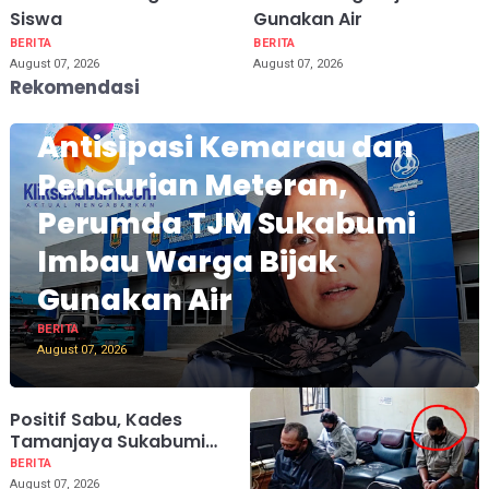
Siswa
Gunakan Air
BERITA
BERITA
August 07, 2026
August 07, 2026
Rekomendasi
Antisipasi Kemarau dan
Pencurian Meteran,
Perumda TJM Sukabumi
Imbau Warga Bijak
Gunakan Air
BERITA
August 07, 2026
Positif Sabu, Kades
Tamanjaya Sukabumi
Ditetapkan sebagai
BERITA
Korban dan Bakal
August 07, 2026