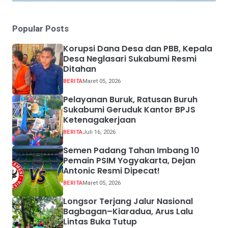
Popular Posts
Korupsi Dana Desa dan PBB, Kepala
Desa Neglasari Sukabumi Resmi
Ditahan
BERITA
Maret 05, 2026
Pelayanan Buruk, Ratusan Buruh
Sukabumi Geruduk Kantor BPJS
Ketenagakerjaan
BERITA
Juli 16, 2026
Semen Padang Tahan Imbang 10
Pemain PSIM Yogyakarta, Dejan
Antonic Resmi Dipecat!
BERITA
Maret 05, 2026
Longsor Terjang Jalur Nasional
Bagbagan–Kiaradua, Arus Lalu
Lintas Buka Tutup