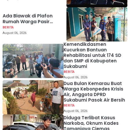
Direhabilitasi
Ada Biawak di Plafon
Rumah Warga Pasir
Halang Sukaraja, Damkar
BERITA
Turun Tangan
August 06, 2026
Kemendikdasmen
Kucurkan Bantuan
Rehabilitasi untuk 174 SD
dan SMP di Kabupaten
Sukabumi
BERITA
August 06, 2026
Dua Bulan Kemarau Buat
Warga Kebonpedes Krisis
Air, Anggota DPRD
Sukabumi Pasok Air Bersih
BERITA
August 06, 2026
Diduga Terlibat Kasus
Narkoba, Oknum Kades
Tamanjaya Ciemas