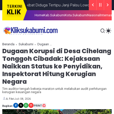
kan Akibat Diduga Tertipu Janji Palsu Lowongan Kerja
BERITA
AUG
TERKINI
KLIK
Home
Kab.Sukabumi
Kota.Sukabumi
Nasional
Internasi
Beranda
Sukabumi
Dugaan Korupsi di Desa Cihelang Tonggoh Cibadak: Kejaksaan Naikkan Status ke Penyidikan, Inspektorat Hitung Kerugian Negara
Dugaan Korupsi di Desa Cihelang
Tonggoh Cibadak: Kejaksaan
Naikkan Status ke Penyidikan,
Inspektorat Hitung Kerugian
Negara
Tim auditor tengah bekerja maraton untuk melakukan audit perhitungan
kerugian keuangan negara
Juli 08, 2026
A. Fikri
PRINT
Bagikan: