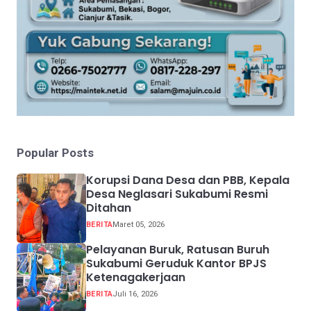
Popular Posts
Korupsi Dana Desa dan PBB, Kepala
Desa Neglasari Sukabumi Resmi
Ditahan
BERITA
Maret 05, 2026
Pelayanan Buruk, Ratusan Buruh
Sukabumi Geruduk Kantor BPJS
Ketenagakerjaan
BERITA
Juli 16, 2026