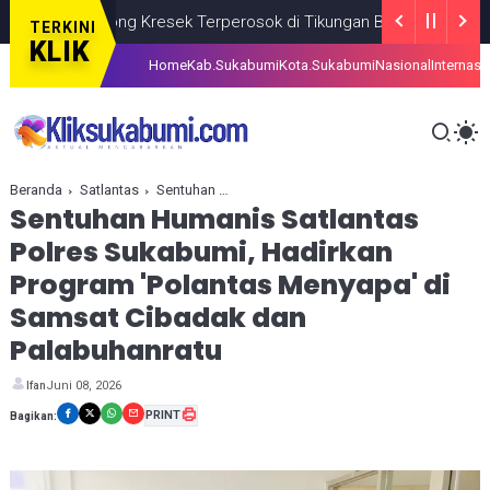
an Kantong Kresek Terperosok di Tikungan Bantarselang Cikidang
TERKINI
KLIK
Home
Kab.Sukabumi
Kota.Sukabumi
Nasional
Internasi
Beranda
Satlantas
Sentuhan Humanis Satlantas Polres Sukabumi, Hadirkan Program 'Polantas Menyapa' di Samsat Cibadak dan Palabuhanratu
Sentuhan Humanis Satlantas
Polres Sukabumi, Hadirkan
Program 'Polantas Menyapa' di
Samsat Cibadak dan
Palabuhanratu
Juni 08, 2026
Ifan
PRINT
Bagikan: