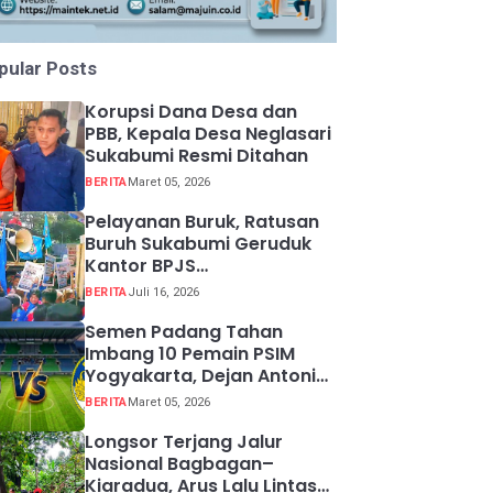
pular Posts
Korupsi Dana Desa dan
PBB, Kepala Desa Neglasari
Sukabumi Resmi Ditahan
BERITA
Maret 05, 2026
Pelayanan Buruk, Ratusan
Buruh Sukabumi Geruduk
Kantor BPJS
Ketenagakerjaan
BERITA
Juli 16, 2026
Semen Padang Tahan
Imbang 10 Pemain PSIM
Yogyakarta, Dejan Antonic
Resmi Dipecat!
BERITA
Maret 05, 2026
Longsor Terjang Jalur
Nasional Bagbagan–
Kiaradua, Arus Lalu Lintas