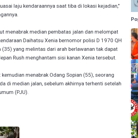
i laju kendaraannya saat tiba di lokasi kejadian,"
ngannya.
Po
sebut menabrak median pembatas jalan dan melompat
 kendaraan Daihatsu Xenia bernomor polisi D 1970 QH
(35) yang melintas dari arah berlawanan tak dapat
depan Rush menghantam sisi kanan Xenia tersebut.
but kemudian menabrak Odang Sopian (55), seorang
a di median jalan, sebelum akhirnya terhenti setelah
 umum (PJU).