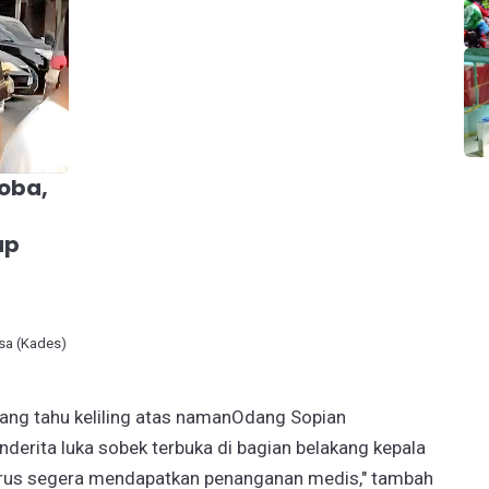
oba,
ap
a (Kades)
gang tahu keliling atas namanOdang Sopian
derita luka sobek terbuka di bagian belakang kepala
harus segera mendapatkan penanganan medis," tambah