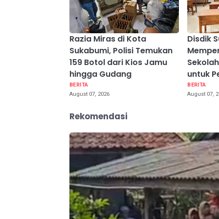
Razia Miras di Kota
Disdik 
Sukabumi, Polisi Temukan
Memper
159 Botol dari Kios Jamu
Sekolah
hingga Gudang
untuk P
BERITA
BERITA
August 07, 2026
August 07, 
Rekomendasi