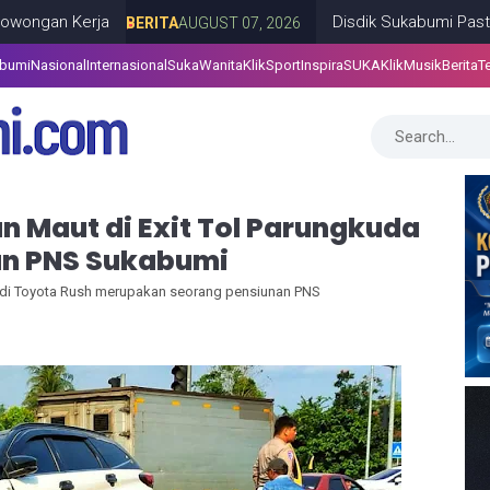
erja
Disdik Sukabumi Pastikan Reloka
BERITA
AUGUST 07, 2026
abumi
Nasional
Internasional
SukaWanita
KlikSport
InspiraSUKA
KlikMusik
Berita
T
n Maut di Exit Tol Parungkuda
an PNS Sukabumi
di Toyota Rush merupakan seorang pensiunan PNS