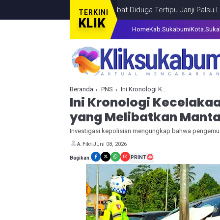
Terlantar di Tarakan Akibat Diduga Tertipu Janji Palsu Lowongan K
TERKINI
KLIK
Home
Kab.Sukabumi
Kota.Suk
Beranda
PNS
Ini Kronologi Kecelakaan Maut di Exit Tol Parungkuda yang Melibatkan Mantan PNS Sukabumi
Ini Kronologi Kecelakaa
yang Melibatkan Mant
Investigasi kepolisian mengungkap bahwa pengemu
Juni 08, 2026
A. Fikri
PRINT
Bagikan: