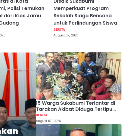
iras di Kota
Disdik Sukabumi
i, Polisi Temukan
Memperkuat Program
ol dari Kios Jamu
Sekolah Siaga Bencana
 Gudang
untuk Perlindungan Siswa
BERITA
2026
August 07, 2026
15 Warga Sukabumi Terlantar di
Tarakan Akibat Diduga Tertipu
Janji Palsu Lowongan Kerja
BERITA
August 07, 2026
hkan