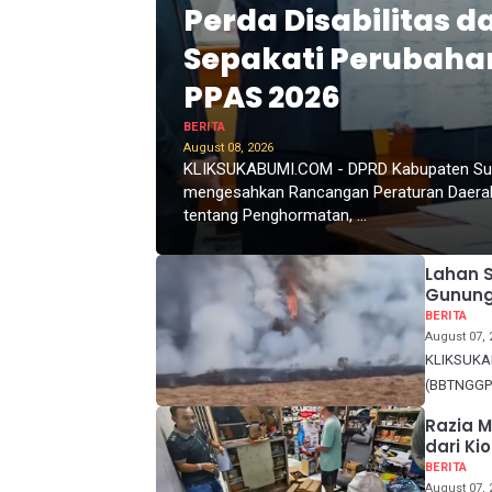
Perda Disabilitas d
Sepakati Perubaha
PPAS 2026
BERITA
August 08, 2026
KLIKSUKABUMI.COM - DPRD Kabupaten Su
mengesahkan Rancangan Peraturan Daera
tentang Penghormatan, ...
Lahan S
Gunung
BERITA
August 07, 
KLIKSUKAB
(BBTNGGP) 
Razia M
dari K
BERITA
August 07, 