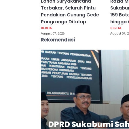
Lahan Suryakancana
Razia M
Terbakar, Seluruh Pintu
Sukabum
Pendakian Gunung Gede
159 Bot
Pangrango Ditutup
hingga
BERITA
BERITA
August 07, 2026
August 07, 
Rekomendasi
DPRD Sukabumi Sa