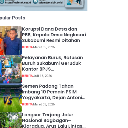
pular Posts
Korupsi Dana Desa dan
PBB, Kepala Desa Neglasari
Sukabumi Resmi Ditahan
BERITA
Maret 05, 2026
Pelayanan Buruk, Ratusan
Buruh Sukabumi Geruduk
Kantor BPJS
Ketenagakerjaan
BERITA
Juli 16, 2026
Semen Padang Tahan
Imbang 10 Pemain PSIM
Yogyakarta, Dejan Antonic
Resmi Dipecat!
ressukabumi
#Satlantas
BERITA
Maret 05, 2026
Longsor Terjang Jalur
Nasional Bagbagan–
Kiaradua, Arus Lalu Lintas