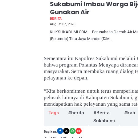
Sukabumi Imbau Warga Bij
Gunakan Air
BERITA
August 07, 2026
KLIKSUKABUMI.COM – Perusahaan Daerah Air M
(Perumda) Tirta Jaya Mandiri (TJM...
Sementara itu Kapolres Sukabumi melalui
bahwa program Polantas Menyapa dirancan
masyarakat. Serta membuka ruang dialog te
pelayanan ke depan.
“Kita berkomitmen untuk terus memperlua
pelosok lainnya di Kabupaten Sukabumi, g
mendapatkan hak pelayanan yang sama rata
Tags
#berita
#Berita
#kab
Sukabumi
Bagikan: