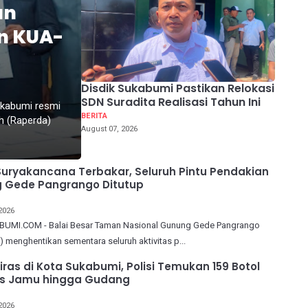
an
n KUA-
Disdik Sukabumi Pastikan Relokasi
SDN Suradita Realisasi Tahun Ini
kabumi resmi
BERITA
h (Raperda)
August 07, 2026
uryakancana Terbakar, Seluruh Pintu Pendakian
 Gede Pangrango Ditutup
2026
UMI.COM - Balai Besar Taman Nasional Gunung Gede Pangrango
menghentikan sementara seluruh aktivitas p...
iras di Kota Sukabumi, Polisi Temukan 159 Botol
ios Jamu hingga Gudang
2026