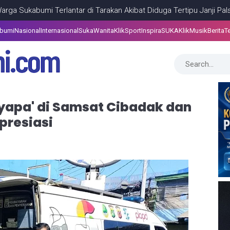
mi Terlantar di Tarakan Akibat Diduga Tertipu Janji Palsu Lowonga
abumi
Nasional
Internasional
SukaWanita
KlikSport
InspiraSUKA
KlikMusik
Berita
T
yapa' di Samsat Cibadak dan
presiasi