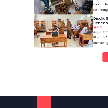
Caption fo
Kelontong 
Disdik
Bencan
BERITA
August 07, 
KLIKSUKAB
mematangk