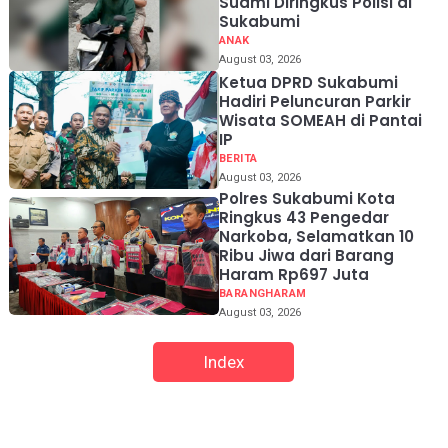
Suami Diringkus Polisi di
Sukabumi
ANAK
August 03, 2026
Ketua DPRD Sukabumi
Hadiri Peluncuran Parkir
Wisata SOMEAH di Pantai
IP
BERITA
August 03, 2026
Polres Sukabumi Kota
Ringkus 43 Pengedar
Narkoba, Selamatkan 10
Ribu Jiwa dari Barang
Haram Rp697 Juta
BARANGHARAM
August 03, 2026
Index