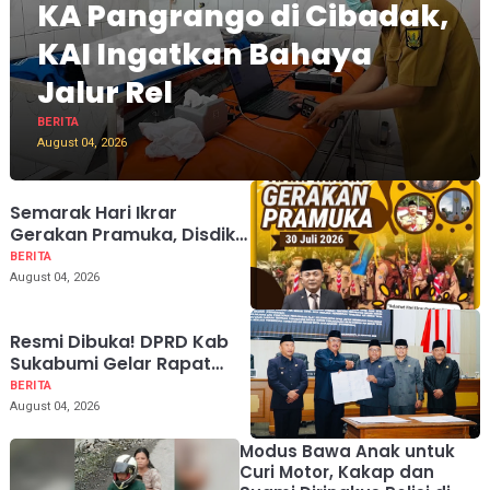
KA Pangrango di Cibadak,
KAI Ingatkan Bahaya
Jalur Rel
BERITA
August 04, 2026
Semarak Hari Ikrar
Gerakan Pramuka, Disdik
Sukabumi Tekankan
BERITA
Pembentukan Karakter
August 04, 2026
Generasi Muda
Resmi Dibuka! DPRD Kab
Sukabumi Gelar Rapat
Paripurna ke-12 Tahun
BERITA
Sidang 2026
August 04, 2026
Modus Bawa Anak untuk
Curi Motor, Kakap dan