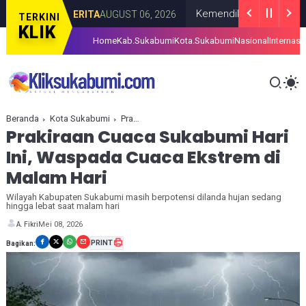
gan
Kemendikdasmen Kucurkan Bantua
BERITA
AUGUST 06, 2026
TERKINI
KLIK
Home
Kab.Sukabumi
Kota.Sukabumi
Nasional
Internasi
Beranda
Kota Sukabumi
Prakiraan Cuaca Sukabumi Hari Ini, Waspada Cuaca Ekstrem di Malam Hari
Prakiraan Cuaca Sukabumi Hari
Ini, Waspada Cuaca Ekstrem di
Malam Hari
Wilayah Kabupaten Sukabumi masih berpotensi dilanda hujan sedang
hingga lebat saat malam hari
Mei 08, 2026
A. Fikri
PRINT
Bagikan: