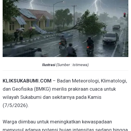
Ilustrasi
(
Sumber : Istimewa
)
KLIKSUKABUMI.COM
– Badan Meteorologi, Klimatologi,
dan Geofisika (BMKG) merilis prakiraan cuaca untuk
wilayah Sukabumi dan sekitarnya pada Kamis
(7/5/2026).
Warga diimbau untuk meningkatkan kewaspadaan
menyusul adanya potensi hujan intensitas sedang hingga