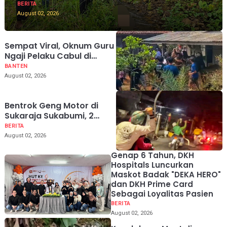
BERITA
August 02, 2026
Sempat Viral, Oknum Guru
Ngaji Pelaku Cabul di
Simpenan Sukabumi
BANTEN
Akhirnya Diringkus di
August 02, 2026
Banten
Bentrok Geng Motor di
Sukaraja Sukabumi, 2
Warga Sipil Jadi Korban
BERITA
Salah Sasaran
August 02, 2026
Genap 6 Tahun, DKH
Hospitals Luncurkan
Maskot Badak "DEKA HERO"
dan DKH Prime Card
Sebagai Loyalitas Pasien
BERITA
August 02, 2026