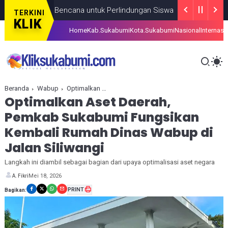
Siaga Bencana untuk Perlindungan Siswa
BERITA
AUGUST 07, 20
TERKINI
KLIK
Home
Kab.Sukabumi
Kota.Sukabumi
Nasional
Internasi
Beranda
Wabup
Optimalkan Aset Daerah, Pemkab Sukabumi Fungsikan Kembali Rumah Dinas Wabup di Jalan Siliwangi
Optimalkan Aset Daerah,
Pemkab Sukabumi Fungsikan
Kembali Rumah Dinas Wabup di
Jalan Siliwangi
Langkah ini diambil sebagai bagian dari upaya optimalisasi aset negara
Mei 18, 2026
A. Fikri
PRINT
Bagikan: