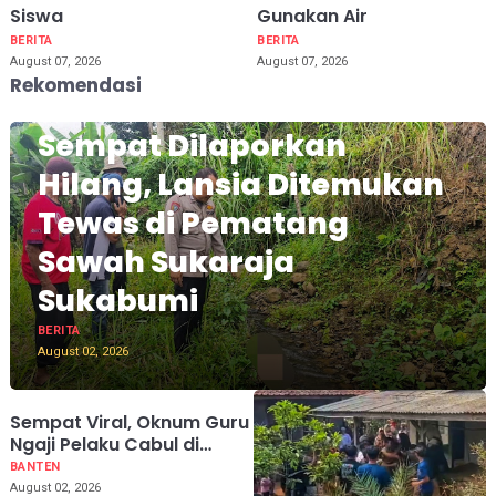
Siswa
Gunakan Air
BERITA
BERITA
August 07, 2026
August 07, 2026
Rekomendasi
Sempat Dilaporkan
Hilang, Lansia Ditemukan
Tewas di Pematang
Sawah Sukaraja
Sukabumi
BERITA
August 02, 2026
Sempat Viral, Oknum Guru
Ngaji Pelaku Cabul di
Simpenan Sukabumi
BANTEN
Akhirnya Diringkus di
August 02, 2026