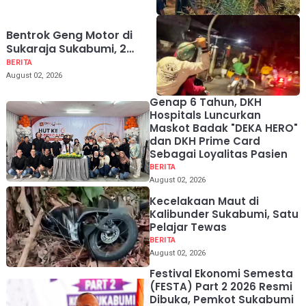
Banten
Bentrok Geng Motor di
Sukaraja Sukabumi, 2
Warga Sipil Jadi Korban
BERITA
Salah Sasaran
August 02, 2026
Genap 6 Tahun, DKH
Hospitals Luncurkan
Maskot Badak "DEKA HERO"
dan DKH Prime Card
Sebagai Loyalitas Pasien
BERITA
August 02, 2026
Kecelakaan Maut di
Kalibunder Sukabumi, Satu
Pelajar Tewas
BERITA
August 02, 2026
Festival Ekonomi Semesta
(FESTA) Part 2 2026 Resmi
Dibuka, Pemkot Sukabumi