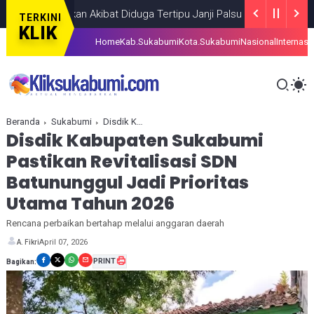
i Tarakan Akibat Diduga Tertipu Janji Palsu Lowongan Kerja
BERI
TERKINI
KLIK
Home
Kab.Sukabumi
Kota.Sukabumi
Nasional
Internasi
Beranda
Sukabumi
Disdik Kabupaten Sukabumi Pastikan Revitalisasi SDN Batununggul Jadi Prioritas Utama Tahun 2026
Disdik Kabupaten Sukabumi
Pastikan Revitalisasi SDN
Batununggul Jadi Prioritas
Utama Tahun 2026
Rencana perbaikan bertahap melalui anggaran daerah
April 07, 2026
A. Fikri
PRINT
Bagikan: