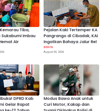
Kemarau Tiba,
Pejalan Kaki Tertemper KA
 Sukabumi Imbau
Pangrango di Cibadak, KAI
Hemat Air
Ingatkan Bahaya Jalur Rel
BERITA
2026
August 04, 2026
ibuka! DPRD Kab
Modus Bawa Anak untuk
i Gelar Rapat
Curi Motor, Kakap dan
na ke-12 Tahun
Suami Diringkus Polisi di