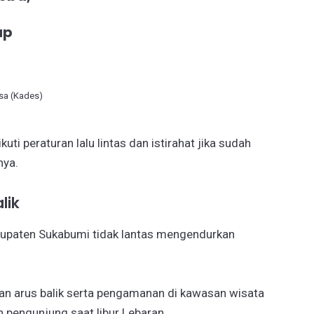
ap
a (Kades)
i peraturan lalu lintas dan istirahat jika sudah
nya.
lik
abupaten Sukabumi tidak lantas mengendurkan
an arus balik serta pengamanan di kawasan wisata
 pengunjung saat libur Lebaran.