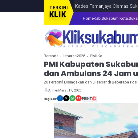
bat Kasus Narkoba, Oknum Kades Tamanjaya Ciemas Sukabumi Ditan
TERKINI
KLIK
Home
Kab.Sukabumi
Kota.Suk
Beranda
lebaran2026
PMI Kabupaten Sukabumi Siagakan Personel Medis dan Ambulans 24 Jam untuk Mudik Lebaran 2026
PMI Kabupaten Sukabum
dan Ambulans 24 Jam u
20 Personil Disiagakan dan Disebar di Beberapa Pos
Maret 17, 2026
A. Fikri
PRINT
Bagikan: