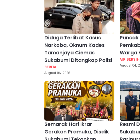
Diduga Terlibat Kasus
Puncak 
Narkoba, Oknum Kades
Pemkab
Tamanjaya Ciemas
Warga 
Sukabumi Ditangkap Polisi
AIR BERSIH
August 04, 
BERITA
August 06, 2026
Semarak Hari Ikrar
Resmi D
Gerakan Pramuka, Disdik
Sukabum
Sukabumi Tekankan
Paripur