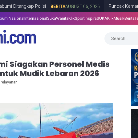
gkap Polisi
Puncak Kemarau Tiba, P
BERITA
AUGUST 06, 2026
abumi
Nasional
Internasional
SukaWanita
KlikSport
InspiraSUKA
KlikMusik
Berita
T
i Siagakan Personel Medis
ntuk Mudik Lebaran 2026
 Pelayanan