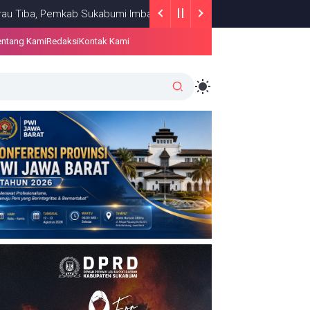
emkab Sukabumi Imbau Warga Hemat Air
AIR BERSIH
AUGUST 04, 
entang Kami
Redaksi
Kontak Kami