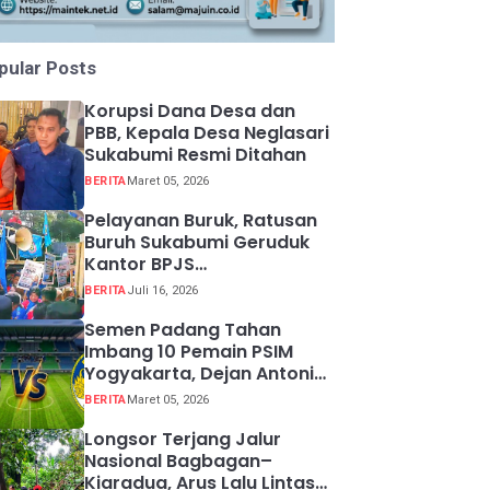
pular Posts
Korupsi Dana Desa dan
PBB, Kepala Desa Neglasari
Sukabumi Resmi Ditahan
BERITA
Maret 05, 2026
Pelayanan Buruk, Ratusan
Buruh Sukabumi Geruduk
Kantor BPJS
Ketenagakerjaan
BERITA
Juli 16, 2026
Semen Padang Tahan
Imbang 10 Pemain PSIM
Yogyakarta, Dejan Antonic
Resmi Dipecat!
BERITA
Maret 05, 2026
Longsor Terjang Jalur
Nasional Bagbagan–
Kiaradua, Arus Lalu Lintas