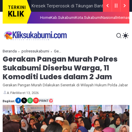
ntong Kresek Terperosok di Tikungan Bantarselang Cikidang
BER
TERKINI
KLIK
Home
Kab.Sukabumi
Kota.Sukabumi
Nasional
Internasi
Beranda
polressukabumi
Gerakan Pangan Murah Polres Sukabumi Diserbu Warga, 11 Komoditi Ludes dalam 2 Jam
Gerakan Pangan Murah Polres
Sukabumi Diserbu Warga, 11
Komoditi Ludes dalam 2 Jam
Gerakan Pangan Murah Dilakukan Serentak di Wilayah Hukum Polda Jabar
Maret 13, 2026
A. Fikri
PRINT
Bagikan: