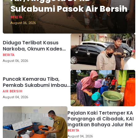
Sukabumi Pasok Air Bersih
BERITA
August 06, 2026
Diduga Terlibat Kasus
Narkoba, Oknum Kades
Tamanjaya Ciemas
BERITA
Sukabumi Ditangkap Polisi
August 06, 2026
Puncak Kemarau Tiba,
Pemkab Sukabumi Imbau
Warga Hemat Air
AIR BERSIH
August 04, 2026
Pejalan Kaki Tertemper KA
Pangrango di Cibadak, KAI
Ingatkan Bahaya Jalur Rel
BERITA
August 04, 2026