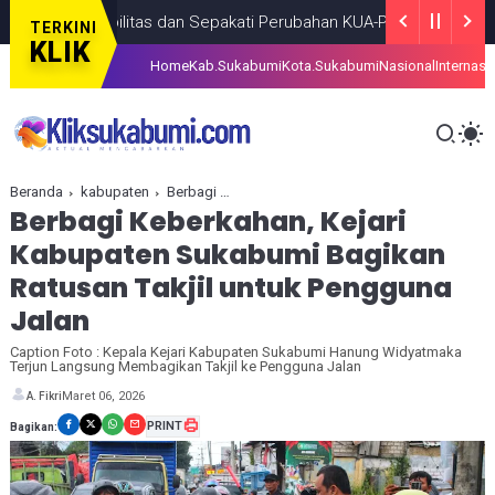
 Disabilitas dan Sepakati Perubahan KUA-PPAS 2026
BERITA
AUGU
TERKINI
KLIK
Home
Kab.Sukabumi
Kota.Sukabumi
Nasional
Internasi
Beranda
kabupaten
Berbagi Keberkahan, Kejari Kabupaten Sukabumi Bagikan Ratusan Takjil untuk Pengguna Jalan
Berbagi Keberkahan, Kejari
Kabupaten Sukabumi Bagikan
Ratusan Takjil untuk Pengguna
Jalan
Caption Foto : Kepala Kejari Kabupaten Sukabumi Hanung Widyatmaka
Terjun Langsung Membagikan Takjil ke Pengguna Jalan
Maret 06, 2026
A. Fikri
PRINT
Bagikan: