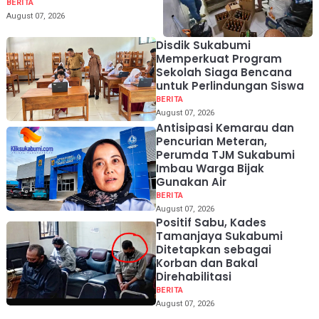
159 Botol dari Kios Jamu
BERITA
hingga Gudang
August 07, 2026
Disdik Sukabumi
Memperkuat Program
Sekolah Siaga Bencana
untuk Perlindungan Siswa
BERITA
August 07, 2026
Antisipasi Kemarau dan
Pencurian Meteran,
Perumda TJM Sukabumi
Imbau Warga Bijak
Gunakan Air
BERITA
August 07, 2026
Positif Sabu, Kades
Tamanjaya Sukabumi
Ditetapkan sebagai
Korban dan Bakal
Direhabilitasi
BERITA
August 07, 2026