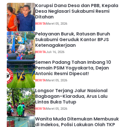
Korupsi Dana Desa dan PBB, Kepala
Desa Neglasari Sukabumi Resmi
Ditahan
BERITA
Maret 05, 2026
Pelayanan Buruk, Ratusan Buruh
Sukabumi Geruduk Kantor BPJS
Ketenagakerjaan
BERITA
Juli 16, 2026
Semen Padang Tahan Imbang 10
Pemain PSIM Yogyakarta, Dejan
Antonic Resmi Dipecat!
BERITA
Maret 05, 2026
Longsor Terjang Jalur Nasional
Bagbagan–Kiaradua, Arus Lalu
Lintas Buka Tutup
BERITA
Maret 05, 2026
Wanita Muda Ditemukan Membusuk
di Indekos, Polisi Lakukan Olah TKP