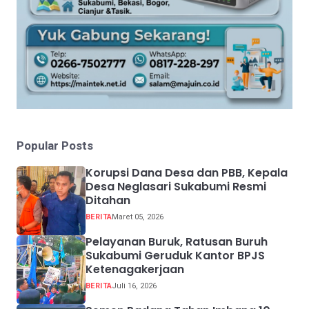
Popular Posts
Korupsi Dana Desa dan PBB, Kepala
Desa Neglasari Sukabumi Resmi
Ditahan
BERITA
Maret 05, 2026
Pelayanan Buruk, Ratusan Buruh
Sukabumi Geruduk Kantor BPJS
Ketenagakerjaan
BERITA
Juli 16, 2026