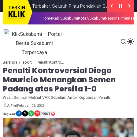
ncana Terbakar, Seluruh Pintu Pendakian Gunung Gede Pangrango 
TERKINI
KLIK
Home
Kab.Sukabumi
Kota.Sukabumi
Nasional
Internasi
Beranda
sport
Penalti Kontroversial Diego Mauricio Menangkan Semen Padang atas Persita 1-0
Penalti Kontroversial Diego
Mauricio Menangkan Semen
Padang atas Persita 1-0
Wasit Sempat Melihat VAR Sebelum Ambil Keputusan Penalti
Februari 08, 2026
A. Fikri
PRINT
Bagikan: