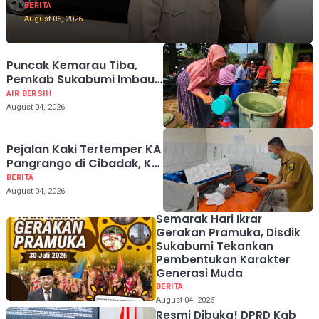
BERITA
August 06, 2026
Puncak Kemarau Tiba,
Pemkab Sukabumi Imbau
Warga Hemat Air
AIR BERSIH
August 04, 2026
Pejalan Kaki Tertemper KA
Pangrango di Cibadak, KAI
Ingatkan Bahaya Jalur Rel
BERITA
August 04, 2026
Semarak Hari Ikrar
Gerakan Pramuka, Disdik
Sukabumi Tekankan
Pembentukan Karakter
Generasi Muda
BERITA
August 04, 2026
Resmi Dibuka! DPRD Kab