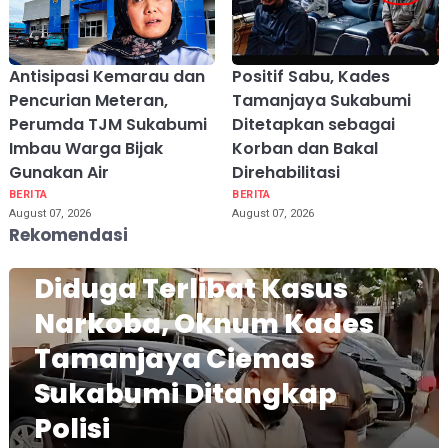
Antisipasi Kemarau dan
Positif Sabu, Kades
Pencurian Meteran,
Tamanjaya Sukabumi
Perumda TJM Sukabumi
Ditetapkan sebagai
Imbau Warga Bijak
Korban dan Bakal
Gunakan Air
Direhabilitasi
BERITA
BERITA
August 07, 2026
August 07, 2026
Rekomendasi
Diduga Terlibat Kasus
Narkoba, Oknum Kades
Tamanjaya Ciemas
Sukabumi Ditangkap
Polisi