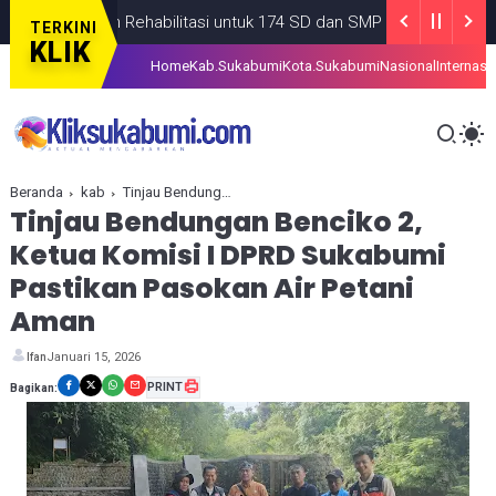
ntuan Rehabilitasi untuk 174 SD dan SMP di Kabupaten Sukabumi
TERKINI
KLIK
Home
Kab.Sukabumi
Kota.Sukabumi
Nasional
Internasi
Beranda
kab
Tinjau Bendungan Benciko 2, Ketua Komisi I DPRD Sukabumi Pastikan Pasokan Air Petani Aman
Tinjau Bendungan Benciko 2,
Ketua Komisi I DPRD Sukabumi
Pastikan Pasokan Air Petani
Aman
Januari 15, 2026
Ifan
PRINT
Bagikan: