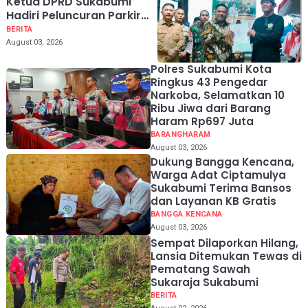
Ketua DPRD Sukabumi
Hadiri Peluncuran Parkir
Wisata SOMEAH di Pantai
BERITA
IP
August 03, 2026
Polres Sukabumi Kota
Ringkus 43 Pengedar
Narkoba, Selamatkan 10
Ribu Jiwa dari Barang
Haram Rp697 Juta
BARANGHARAM
August 03, 2026
Dukung Bangga Kencana,
Warga Adat Ciptamulya
Sukabumi Terima Bansos
dan Layanan KB Gratis
BANGGA KENCANA
August 03, 2026
Sempat Dilaporkan Hilang,
Lansia Ditemukan Tewas di
Pematang Sawah
Sukaraja Sukabumi
BERITA