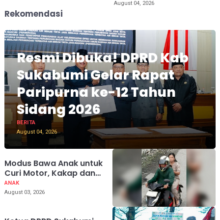
August 04, 2026
Rekomendasi
Resmi Dibuka! DPRD Kab
Sukabumi Gelar Rapat
Paripurna ke-12 Tahun
Sidang 2026
BERITA
August 04, 2026
Modus Bawa Anak untuk
Curi Motor, Kakap dan
Suami Diringkus Polisi di
ANAK
Sukabumi
August 03, 2026