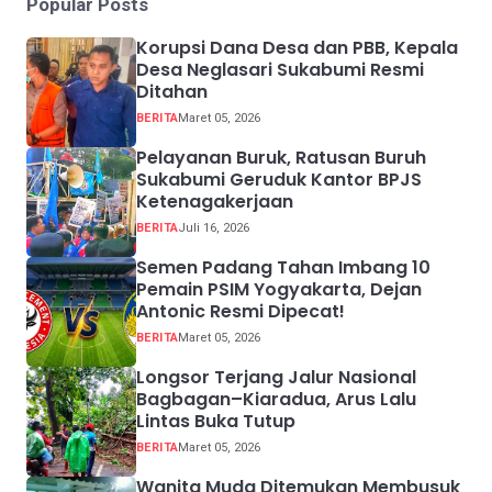
Popular Posts
Korupsi Dana Desa dan PBB, Kepala
Desa Neglasari Sukabumi Resmi
Ditahan
BERITA
Maret 05, 2026
Pelayanan Buruk, Ratusan Buruh
Sukabumi Geruduk Kantor BPJS
Ketenagakerjaan
BERITA
Juli 16, 2026
Semen Padang Tahan Imbang 10
Pemain PSIM Yogyakarta, Dejan
Antonic Resmi Dipecat!
BERITA
Maret 05, 2026
Longsor Terjang Jalur Nasional
Bagbagan–Kiaradua, Arus Lalu
Lintas Buka Tutup
BERITA
Maret 05, 2026
Wanita Muda Ditemukan Membusuk