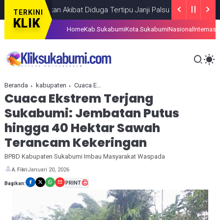
 Tarakan Akibat Diduga Tertipu Janji Palsu Lowongan Kerja
BERIT
TERKINI
KLIK
Home
Kab.Sukabumi
Kota.Sukabumi
Nasional
Internasi
Beranda
kabupaten
Cuaca Ekstrem Terjang Sukabumi: Jembatan Putus hingga 40 Hektar Sawah Terancam Kekeringan
Cuaca Ekstrem Terjang
Sukabumi: Jembatan Putus
hingga 40 Hektar Sawah
Terancam Kekeringan
BPBD Kabupaten Sukabumi Imbau Masyarakat Waspada
Januari 20, 2026
A. Fikri
PRINT
Bagikan: