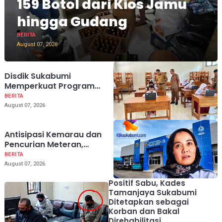
159 Botol dari Kios Jamu
hingga Gudang
BERITA
August 07, 2026
Disdik Sukabumi
Memperkuat Program
Sekolah Siaga Bencana
BERITA
untuk Perlindungan Siswa
August 07, 2026
Antisipasi Kemarau dan
Pencurian Meteran,
Perumda TJM Sukabumi
BERITA
Imbau Warga Bijak
August 07, 2026
Gunakan Air
Positif Sabu, Kades
Tamanjaya Sukabumi
Ditetapkan sebagai
Korban dan Bakal
Direhabilitasi