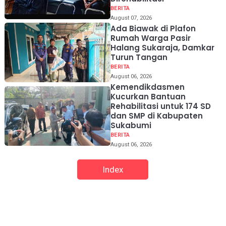
BERITA
August 07, 2026
Ada Biawak di Plafon
Rumah Warga Pasir
Halang Sukaraja, Damkar
Turun Tangan
BERITA
August 06, 2026
Kemendikdasmen
Kucurkan Bantuan
Rehabilitasi untuk 174 SD
dan SMP di Kabupaten
Sukabumi
BERITA
August 06, 2026
Index