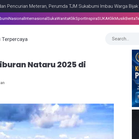
 Meteran, Perumda TJM Sukabumi Imbau Warga Bijak Gunakan Air
abumi
Nasional
Internasional
SukaWanita
KlikSport
InspiraSUKA
KlikMusik
Berita
T
iburan Nataru 2025 di
lan