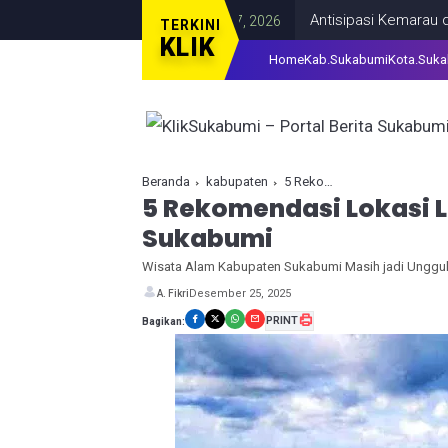
Antisipasi Kemarau dan Pencurian
TERKINI
KLIK
Home
Kab.Sukabumi
Kota.Suk
Beranda
kabupaten
5 Rekomendasi Lokasi Liburan Nataru 2025 di Sukabumi
5 Rekomendasi Lokasi L
Sukabumi
Wisata Alam Kabupaten Sukabumi Masih jadi Unggu
Desember 25, 2025
A. Fikri
PRINT
Bagikan: