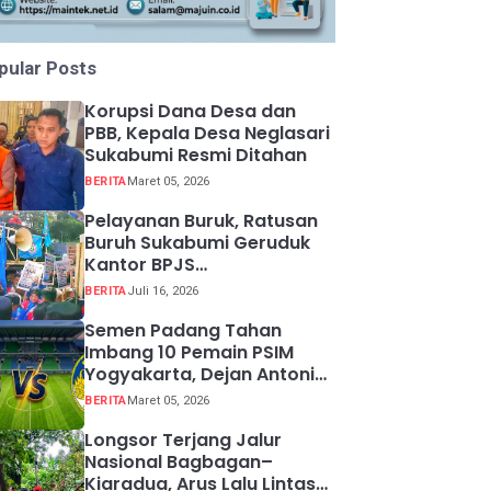
pular Posts
Korupsi Dana Desa dan
PBB, Kepala Desa Neglasari
Sukabumi Resmi Ditahan
BERITA
Maret 05, 2026
Pelayanan Buruk, Ratusan
Buruh Sukabumi Geruduk
Kantor BPJS
Ketenagakerjaan
BERITA
Juli 16, 2026
Semen Padang Tahan
Imbang 10 Pemain PSIM
Yogyakarta, Dejan Antonic
Resmi Dipecat!
BERITA
Maret 05, 2026
Longsor Terjang Jalur
Nasional Bagbagan–
Kiaradua, Arus Lalu Lintas