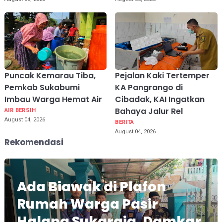
Puncak Kemarau Tiba,
Pejalan Kaki Tertemper
Pemkab Sukabumi
KA Pangrango di
Imbau Warga Hemat Air
Cibadak, KAI Ingatkan
Bahaya Jalur Rel
AIR BERSIH
August 04, 2026
BERITA
August 04, 2026
Rekomendasi
Ada Biawak di Plafon
Rumah Warga Pasir
Halang Sukaraja, Damkar