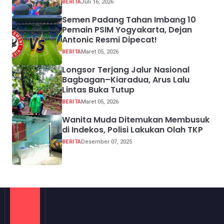
BERITA
Juli 16, 2026
Semen Padang Tahan Imbang 10
Pemain PSIM Yogyakarta, Dejan
Antonic Resmi Dipecat!
BERITA
Maret 05, 2026
Longsor Terjang Jalur Nasional
Bagbagan–Kiaradua, Arus Lalu
Lintas Buka Tutup
BERITA
Maret 05, 2026
Wanita Muda Ditemukan Membusuk
di Indekos, Polisi Lakukan Olah TKP
BERITA
Desember 07, 2025