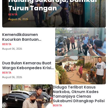
Turun Tangan
BERITA
August 06, 2026
Kemendikdasmen
Kucurkan Bantuan
Rehabilitasi untuk 174 SD
BERITA
dan SMP di Kabupaten
August 06, 2026
Sukabumi
Dua Bulan Kemarau Buat
Warga Kebonpedes Krisis
Air, Anggota DPRD
BERITA
Sukabumi Pasok Air Bersih
August 06, 2026
Diduga Terlibat Kasus
Narkoba, Oknum Kades
Tamanjaya Ciemas
Sukabumi Ditangkap Polisi
BERITA