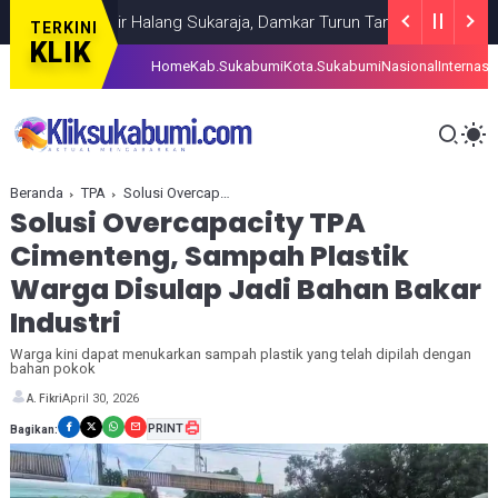
a Pasir Halang Sukaraja, Damkar Turun Tangan
BERITA
AUGUST 06,
TERKINI
KLIK
Home
Kab.Sukabumi
Kota.Sukabumi
Nasional
Internasi
Beranda
TPA
Solusi Overcapacity TPA Cimenteng, Sampah Plastik Warga Disulap Jadi Bahan Bakar Industri
Solusi Overcapacity TPA
Cimenteng, Sampah Plastik
Warga Disulap Jadi Bahan Bakar
Industri
Warga kini dapat menukarkan sampah plastik yang telah dipilah dengan
bahan pokok
April 30, 2026
A. Fikri
PRINT
Bagikan: