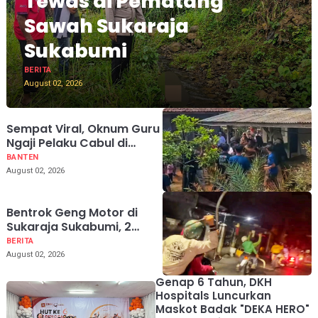
Tewas di Pematang
Sawah Sukaraja
Sukabumi
BERITA
August 02, 2026
Sempat Viral, Oknum Guru
Ngaji Pelaku Cabul di
Simpenan Sukabumi
BANTEN
Akhirnya Diringkus di
August 02, 2026
Banten
Bentrok Geng Motor di
Sukaraja Sukabumi, 2
Warga Sipil Jadi Korban
BERITA
Salah Sasaran
August 02, 2026
Genap 6 Tahun, DKH
Hospitals Luncurkan
Maskot Badak "DEKA HERO"