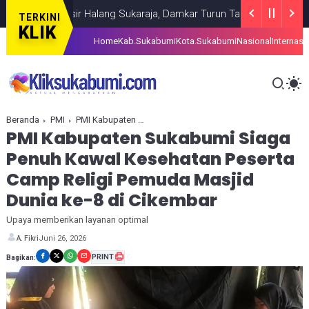
ga Pasir Halang Sukaraja, Damkar Turun Tangan
BERITA
AUGUST 0
TERKINI
KLIK
Home
Kab.Sukabumi
Kota.Sukabumi
Nasional
Internasi
Beranda
PMI
PMI Kabupaten Sukabumi Siaga Penuh Kawal Kesehatan Peserta Camp Religi Pemuda Masjid Dunia ke-8 di Cikembar
PMI Kabupaten Sukabumi Siaga
Penuh Kawal Kesehatan Peserta
Camp Religi Pemuda Masjid
Dunia ke-8 di Cikembar
Upaya memberikan layanan optimal
Juni 26, 2026
A. Fikri
PRINT
Bagikan: