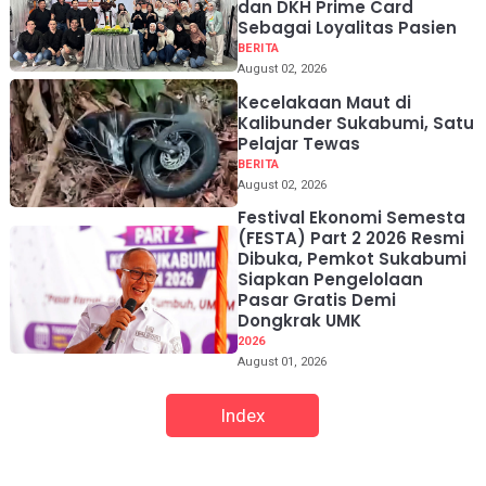
dan DKH Prime Card
Sebagai Loyalitas Pasien
BERITA
August 02, 2026
Kecelakaan Maut di
Kalibunder Sukabumi, Satu
Pelajar Tewas
BERITA
August 02, 2026
Festival Ekonomi Semesta
(FESTA) Part 2 2026 Resmi
Dibuka, Pemkot Sukabumi
Siapkan Pengelolaan
Pasar Gratis Demi
Dongkrak UMK
2026
August 01, 2026
Index