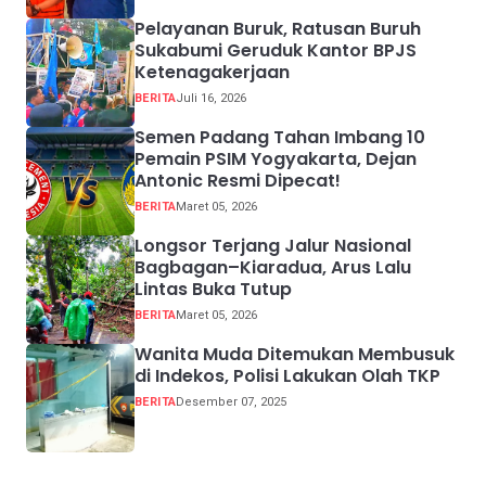
Pelayanan Buruk, Ratusan Buruh
Sukabumi Geruduk Kantor BPJS
Ketenagakerjaan
BERITA
Juli 16, 2026
Semen Padang Tahan Imbang 10
Pemain PSIM Yogyakarta, Dejan
Antonic Resmi Dipecat!
BERITA
Maret 05, 2026
Longsor Terjang Jalur Nasional
Bagbagan–Kiaradua, Arus Lalu
Lintas Buka Tutup
BERITA
Maret 05, 2026
Wanita Muda Ditemukan Membusuk
di Indekos, Polisi Lakukan Olah TKP
BERITA
Desember 07, 2025