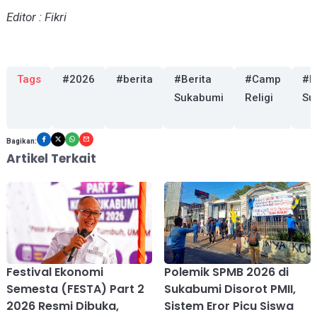
Editor : Fikri
Tags
#2026
#berita
#Berita
#Camp
#K
Sukabumi
Religi
Su
Bagikan:
Artikel Terkait
Festival Ekonomi
Polemik SPMB 2026 di
Semesta (FESTA) Part 2
Sukabumi Disorot PMII,
2026 Resmi Dibuka,
Sistem Eror Picu Siswa